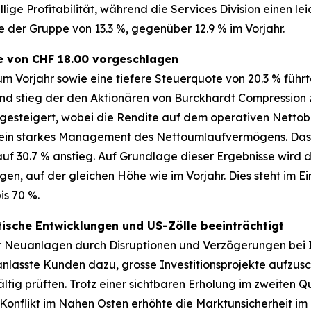
llige Profitabilität, während die Services Division einen 
e der Gruppe von 13.3 %, gegenüber 12.9 % im Vorjahr.
e von CHF 18.00 vorgeschlagen
 Vorjahr sowie eine tiefere Steuerquote von 20.3 % führt
end stieg der den Aktionären von Burckhardt Compression
 gesteigert, wobei die Rendite auf dem operativen Netto
 ein starkes Management des Nettoumlaufvermögens. Das E
auf 30.7 % anstieg. Auf Grundlage dieser Ergebnisse wir
en, auf der gleichen Höhe wie im Vorjahr. Dies steht im Ei
is 70 %.
ische Entwicklungen und US-Zölle beeinträchtigt
r Neuanlagen durch Disruptionen und Verzögerungen bei I
anlasste Kunden dazu, grosse Investitionsprojekte aufzus
g prüften. Trotz einer sichtbaren Erholung im zweiten Qu
 Konflikt im Nahen Osten erhöhte die Marktunsicherheit im 