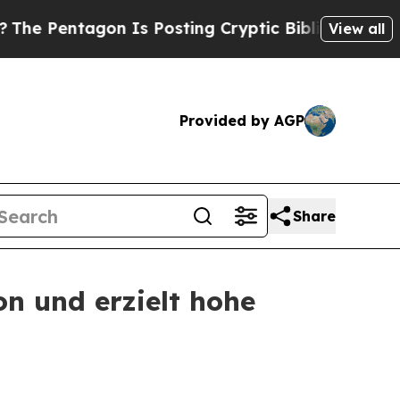
 Is Posting Cryptic Biblical Messages on Social
View all
Provided by AGP
Share
on und erzielt hohe