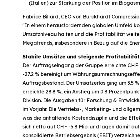
(Italien) zur Stärkung der Position im Bioga
Fabrice Billard, CEO von Burckhardt Compressio
"In einem herausfordernden globalen Umfeld ko
Umsatzniveau halten und die Profitabilität weiter
Megatrends, insbesondere in Bezug auf die Energi
Stabile Umsätze und steigende Profitabilitä
Der Auftragseingang der Gruppe erreichte CHF 7
-27.2 % bereinigt um Währungsumrechnungseffekte
Auftragsbestand. Der Umsatzerlös ging um 3.5 
erreichte 28.8 %, ein Anstieg um 0.8 Prozentpun
Division. Die Ausgaben für Forschung & Entwickl
im Vorjahr. Die Vertriebs-, Marketing- und allge
was die anhaltende Kostendisziplin und die Effe
sich netto auf CHF -5.8 Mio. und lagen damit a
konsolidierte Betriebsergebnis (EBIT) verzeichne