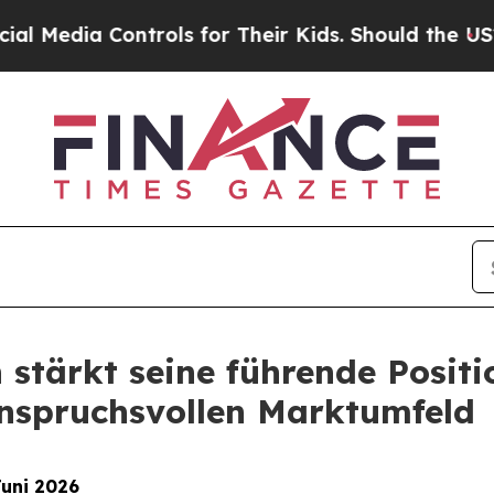
trols for Their Kids. Should the US?
The Pentagon
stärkt seine führende Positi
 anspruchsvollen Marktumfeld
Juni 2026