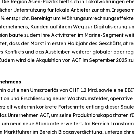
ie Region Asien-Pazifik hielt sich in Lokalwährungen eb
icher Unterstützung für lokale Anbieter zunahm. Insgesam
 % entspricht. Bereinigt um Währungsumrechnungseffekte 
nternehmens, Kunden auf ihrem Weg zur Digitalisierung un
vision baute zudem ihre Aktivitäten im Marine-Segment wei
wartet, dass der Markt im ersten Halbjahr des Geschäftsjahr
es Konflikts und das Ausbleiben weiterer globaler oder re
 Zudem wird die Akquisition von ACT im September 2025 z
ernehmens
rhin auf einen Umsatzerlös von CHF 1.2 Mrd. sowie eine EBIT
tion und Erschliessung neuer Wachstumsfelder, operative 
zielt weiterhin konkrete Fortschritte entlang dieser Säu
 das Unternehmen ACT, um seine Produktionskapazitäten fü
nz um neun neue Standorte erweitert. Im Bereich Transfo
 Marktführer im Bereich Biogasverdichtung, unterzeichnet