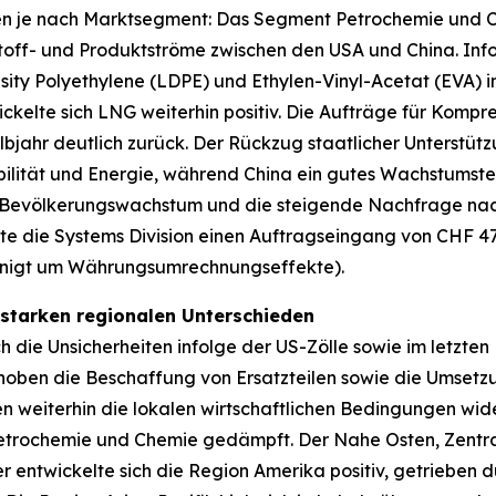
ten je nach Marktsegment: Das Segment Petrochemie und C
stoff- und Produktströme zwischen den USA und China. In
ity Polyethylene (LDPE) und Ethylen-Vinyl-Acetat (EVA)
ckelte sich LNG weiterhin positiv. Die Aufträge für Kompr
jahr deutlich zurück. Der Rückzug staatlicher Unterstützu
lität und Energie, während China ein gutes Wachstumstem
e Bevölkerungswachstum und die steigende Nachfrage nach
lte die Systems Division einen Auftragseingang von CHF 4
einigt um Währungsumrechnungseffekte).
 starken regionalen Unterschieden
 die Unsicherheiten infolge der US-Zölle sowie im letzten
hoben die Beschaffung von Ersatzteilen sowie die Umsetz
n weiterhin die lokalen wirtschaftlichen Bedingungen wid
Petrochemie und Chemie gedämpft. Der Nahe Osten, Zent
entwickelte sich die Region Amerika positiv, getrieben 