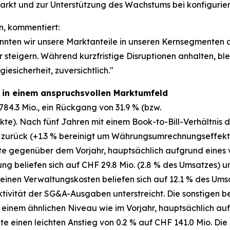
smarkt und zur Unterstützung des Wachstums bei konfiguri
n, kommentiert:
nnten wir unsere Marktanteile in unseren Kernsegmenten
 steigern. Während kurzfristige Disruptionen anhalten, blei
esicherheit, zuversichtlich."
t in einem anspruchsvollen Marktumfeld
84.3 Mio., ein Rückgang von 31.9 % (bzw.
). Nach fünf Jahren mit einem Book-to-Bill-Verhältnis deu
% zurück (+1.3 % bereinigt um Währungsumrechnungseffekt
kte gegenüber dem Vorjahr, hauptsächlich aufgrund eines 
ung beliefen sich auf CHF 29.8 Mio. (2.8 % des Umsatzes)
meinen Verwaltungskosten beliefen sich auf 12.1 % des Ums
ktivität der SG&A-Ausgaben unterstreicht. Die sonstigen 
uf einem ähnlichen Niveau wie im Vorjahr, hauptsächlich 
te einen leichten Anstieg von 0.2 % auf CHF 141.0 Mio. Die