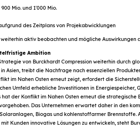
00 Mio. und 1'000 Mio.
aufgrund des Zeitplans von Projekabwicklungen
eiterhin aktiv beobachten und mögliche Auswirkungen au
elfristige Ambition
e Strategie von Burckhardt Compression weiterhin durch g
 in Asien, treibt die Nachfrage nach essenziellen Produkt
nflikt im Nahen Osten erneut zeigt, erfordert die Sicherstel
chen Umfeld erhebliche Investitionen in Energiespeicher, G
 hat der Konflikt im Nahen Osten erneut die strategische
vorgehoben. Das Unternehmen erwartet daher in den komm
ch Solaranlagen, Biogas und kohlenstoffarmer Brennstoffe
 mit Kunden innovative Lösungen zu entwickeln, steht Bur