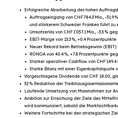
Erfolgreiche Abarbeitung des hohen Auftrag
Auftragseingang von CHF 784.3 Mio., -31.9
und stärkerem Schweizer Franken führt zu 
Umsatzerlös von CHF 1'057.1 Mio., -3.5 % 
EBIT-Marge von 13.3 %, +0.4 Prozentpunkte
Neuer Rekord beim Betriebsgewinn (EBIT) v
RONOA von 40.4 %, +7.8 Prozentpunkte geg
Starker operativer Cashflow von CHF 149.4 
Starke Bilanz mit einer Eigenkapitalquote v
Vorgeschlagene Dividende von CHF 18.00, gle
32 % Reduktion der Treibhausgasemissionsinte
Laufende Umsetzung von Massnahmen zur Anp
Ambition zur Erreichung der Ziele des Mittelf
wird kommuniziert, sobald die Marktsichtbark
Weitere Fortschritte bei den strategischen Z