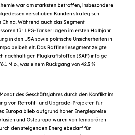
hemie war am stärksten betroffen, insbesondere
folgedessen verschoben Kunden strategisch
 in China. Während auch das Segment
essoren für LPG-Tanker lagen im ersten Halbjahr
ng in den USA sowie politische Unsicherheiten in
po beibehielt. Das Raffineriesegment zeigte
 nachhaltigen Flugkraftstoffen (SAF) infolge
76.1 Mio., was einem Rückgang von 42.3 %
 Monat des Geschäftsjahres durch den Konflikt im
ung von Retrofit- und Upgrade-Projekten für
er. Europa blieb aufgrund hoher Energiepreise
ralasien und Osteuropa waren von temporären
durch den steigenden Energiebedarf für