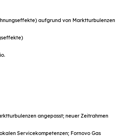
echnungseffekte) aufgrund von Marktturbulenzen
gseffekte)
o.
 Marktturbulenzen angepasst; neuer Zeitrahmen
r lokalen Servicekompetenzen; Fornovo Gas