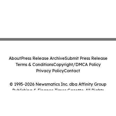
About
Press Release Archive
Submit Press Release
Terms & Conditions
Copyright/DMCA Policy
Privacy Policy
Contact
© 1995-2026 Newsmatics Inc. dba Affinity Group
Publishing & Finance Times Gazette. All Rights
Reserved.
Cookie Settings / Your Privacy Choices