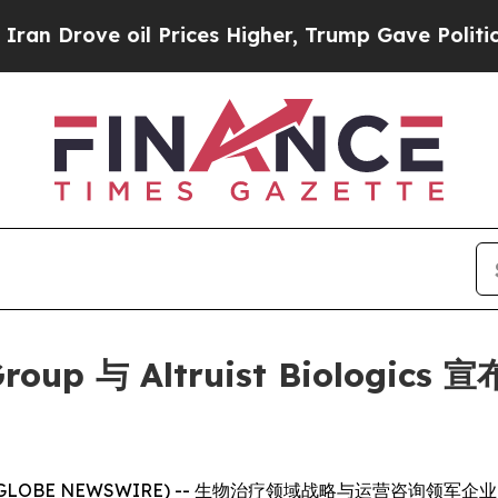
ove oil Prices Higher, Trump Gave Politically C
ng Group 与 Altruist Biol
LOBE NEWSWIRE) -- 生物治疗领域战略与运营咨询领军企业 Dark 