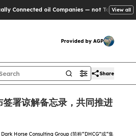
onnected oil Companies — not Taxpayers — the Ch
View all
Provided by AGP
Share
ogics 宣布签署谅解备忘录，共同推进
Horse Consulting Group (简称“DHCG”或“集