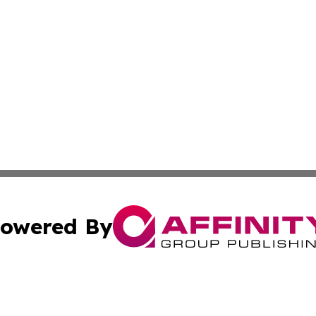
owered By
ubmit Press Release
Terms & Conditions
Copyright/DMCA
Inc. dba Affinity Group Publishing & Finance Times Gazet