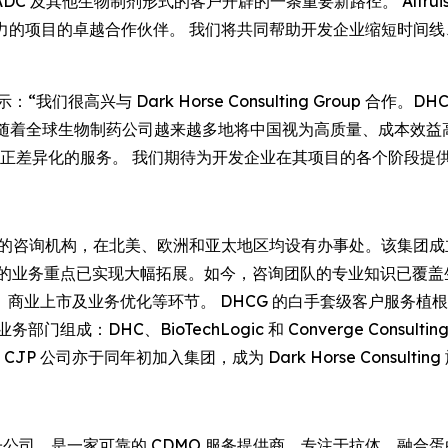
及其他生物制剂形式的客户开辟的一条重要新路径。 Altruist 
能力的项目的卓越合作伙伴。 我们将共同帮助开发企业缩短时间
士表示：“我们很高兴与 Dark Horse Consulting Group
补。 随着全球生物制药公司越来越多地将中国视为高质量、成本效益高
真正差异化的服务。 我们期待为开发企业在其项目的各个阶段提
是一家业务遍及全球的咨询机构，在北美、欧洲和亚太地区均设有办事处。该集
团的业务重点已实现大幅拓展。如今，咨询团队的专业知识已覆盖
商业上市及业务优化等环节。 DHCG 的白手套级客户服务植
、BioTechLogic 和 Converge Consulting。自 202
P 公司亦于同年初加入集团，成为 Dark Horse Consultin
 Biologics 的全资子公司，是一家可靠的 CDMO 服务提供商，专