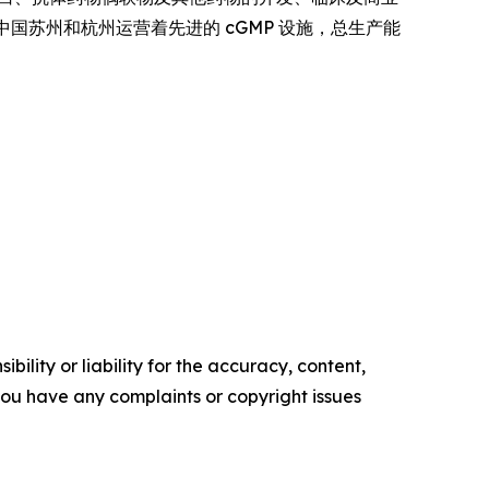
中国苏州和杭州运营着先进的 cGMP 设施，总生产能
ility or liability for the accuracy, content,
f you have any complaints or copyright issues