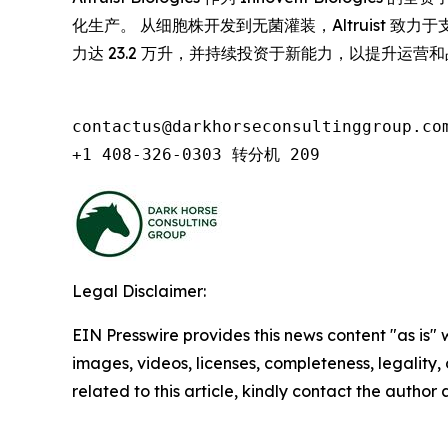
化生产。 从细胞株开发到无菌灌装，Altruist 
力达 23.2 万升，并持续投资于新能力，以提升运
contactus@darkhorseconsultinggroup.com
+1 408-326-0303 转分机 209
Legal Disclaimer:
EIN Presswire provides this news content "as is" 
images, videos, licenses, completeness, legality, o
related to this article, kindly contact the author