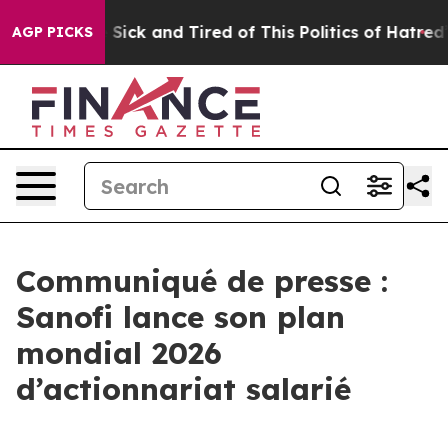
le Are Sick and Tired of This Politics of Hatred”
The S
AGP PICKS
Communiqué de presse :
Sanofi lance son plan
mondial 2026
d’actionnariat salarié