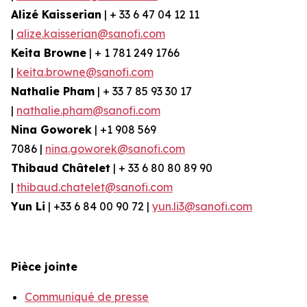
Alizé
Kaisserian
| + 33 6 47 04 12 11
|
alize.kaisserian@sanofi.com
Keita Browne
| + 1 781 249 1766
|
keita.browne@sanofi.com
Nathalie Pham
| + 33 7 85 93 30 17
|
nathalie.pham@sanofi.com
Nina
Goworek
| +1 908 569
7086 |
nina.goworek@sanofi.com
Thibaud Châtelet
| + 33 6 80 80 89 90
|
thibaud.chatelet@sanofi.com
Yun Li
| +33 6 84 00 90 72 |
yun.li3@sanofi.com
Pièce jointe
Communiqué de presse