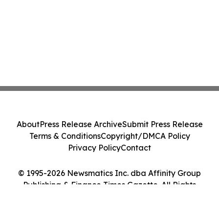
About
Press Release Archive
Submit Press Release
Terms & Conditions
Copyright/DMCA Policy
Privacy Policy
Contact
© 1995-2026 Newsmatics Inc. dba Affinity Group
Publishing & Finance Times Gazette. All Rights
Reserved.
Cookie Settings / Your Privacy Choices