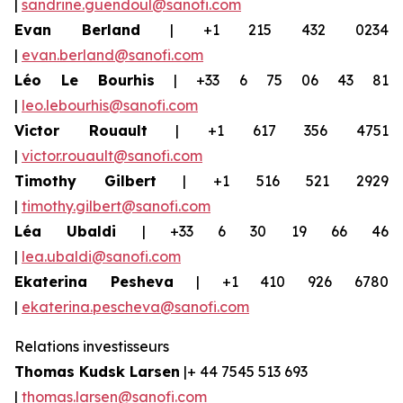
|
sandrine.guendoul@sanofi.com
Evan Berland
| +1 215 432 0234
|
evan.berland@sanofi.com
Léo Le
Bourhis
| +33 6 75 06 43 81
|
leo.lebourhis@sanofi.com
Victor Rouault
| +1 617 356 4751
|
victor.rouault@sanofi.com
Timothy Gilbert
| +1 516 521 2929
|
timothy.gilbert@sanofi.com
Léa Ubaldi
| +33 6 30 19 66 46
|
lea.ubaldi@sanofi.com
Ekaterina Pesheva
| +1 410 926 6780
|
ekaterina.pescheva@sanofi.com
Relations
investisseurs
Thomas Kudsk Larsen
|+ 44 7545 513 693
|
thomas.larsen@sanofi.com